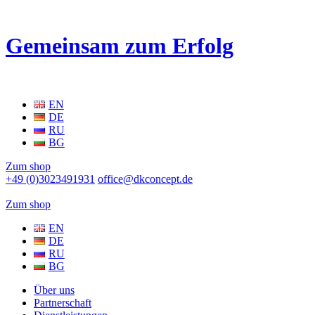
Gemeinsam zum Erfolg
EN
DE
RU
BG
Zum shop
+49 (0)3023491931
office@dkconcept.de
Zum shop
EN
DE
RU
BG
Über uns
Partnerschaft