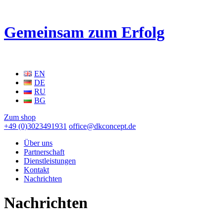
Gemeinsam zum Erfolg
EN
DE
RU
BG
Zum shop
+49 (0)3023491931
office@dkconcept.de
Über uns
Partnerschaft
Dienstleistungen
Kontakt
Nachrichten
Nachrichten